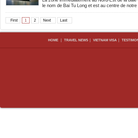
La zone immédiatement au Nord-Est de la baie
le nom de Bai Tu Long et est au centre de notre i
First
1
2
Next
Last
|
|
|
HOME
TRAVEL NEWS
VIETNAM VISA
TESTIMO