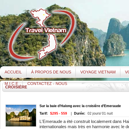
ACCUEIL
À PROPOS DE NOUS
VOYAGE VIETNAM
V
M.I.C.E
CONTACTEZ - NOUS
CROISIÈRE
Sur la baie d’Halong avec la croisière d’Emeraude
Tarif:
$295 - 559
|
Durée:
02 jours/ 01 nuit
L'Emeraude a été construit localement dans H
internationales mais très en harmonie avec le de