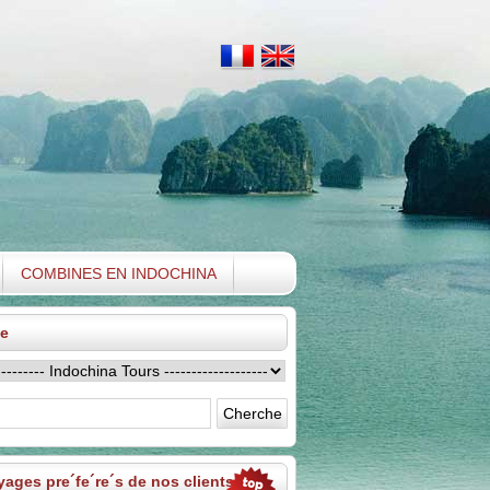
COMBINES EN INDOCHINA
e
ages pre´fe´re´s de nos clients