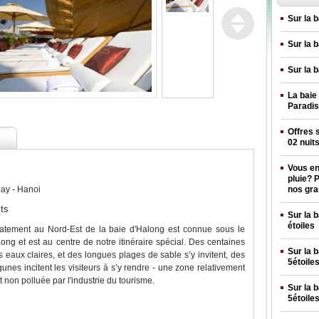
Sur la 
Sur la 
Sur la 
La baie 
Paradi
Offres 
02 nuit
Vous en 
pluie? 
ay - Hanoi
nos gra
its
Sur la b
étoiles
tement au Nord-Est de la baie d'Halong est connue sous le
ng et est au centre de notre itinéraire spécial. Des centaines
Sur la 
es eaux claires, et des longues plages de sable s’y invitent, des
5étoile
gunes incitent les visiteurs à s’y rendre - une zone relativement
 non polluée par l'industrie du tourisme.
Sur la 
5étoile