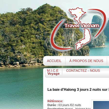
ACCUEIL
À PROPOS DE NOUS
M.I.C.E
CONTACTEZ - NOUS
Voyage
La baie d’Halong 3 jours 2 nuits sur
Référence:
Durée :
03 jours /02 nuits