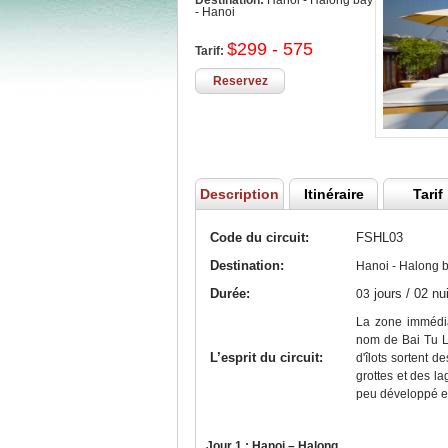
Destination:
Hanoi - Halong bay
- Hanoi
$299 - 575
Tarif:
Reservez
Description
Itinéraire
Tarif
Code du circuit:
FSHL03
Destination:
Hanoi - Halong b
Durée:
jours / 02 nu
03
La zone immédia
nom de Bai Tu Lo
L’esprit du circuit:
d'îlots sortent d
grottes et des la
peu développé et
Jour 1 : Hanoi – Halong