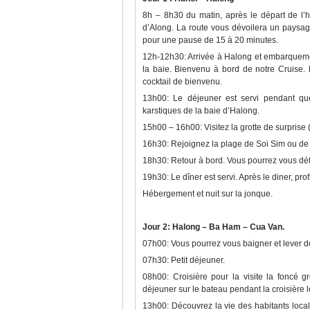
8h – 8h30 du matin, après le départ de l’h
d’Along. La route vous dévoilera un paysa
pour une pause de 15 à 20 minutes.
12h-12h30: Arrivée à Halong et embarqueme
la baie. Bienvenu à bord de notre Cruise. 
cocktail de bienvenu.
13h00: Le déjeuner est servi pendant que
karstiques de la baie d’Halong.
15h00 – 16h00: Visitez la grotte de surprise (
16h30: Rejoignez la plage de Soi Sim ou de T
18h30: Retour à bord. Vous pourrez vous dét
19h30: Le dîner est servi. Après le diner, pro
Hébergement et nuit sur la jonque.
Jour 2: Halong – Ba Ham – Cua Van.
07h00: Vous pourrez vous baigner et lever de 
07h30: Petit déjeuner.
08h00: Croisière pour la visite la foncé g
déjeuner sur le bateau pendant la croisière 
13h00: Découvrez la vie des habitants local