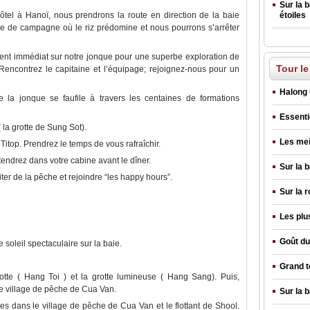
Sur la 
ôtel à Hanoї, nous prendrons la route en direction de la baie
étoiles
ge de campagne où le riz prédomine et nous pourrons s’arrêter
nt immédiat sur notre jonque pour une superbe exploration de
Tour le
Rencontrez le capitaine et l’équipage; rejoignez-nous pour un
Halong 
 la jonque se faufile à travers les centaines de formations
Essenti
 la grotte de Sung Sot).
Les mei
itop. Prendrez le temps de vous rafraîchir.
endrez dans votre cabine avant le dîner.
Sur la 
fiter de la pêche et rejoindre “les happy hours”.
Sur la 
Les plu
Goût du
soleil spectaculaire sur la baie.
Grand t
rotte ( Hang Toi ) et la grotte lumineuse ( Hang Sang). Puis,
le village de pêche de Cua Van.
Sur la 
es dans le village de pêche de Cua Van et le flottant de Shool.