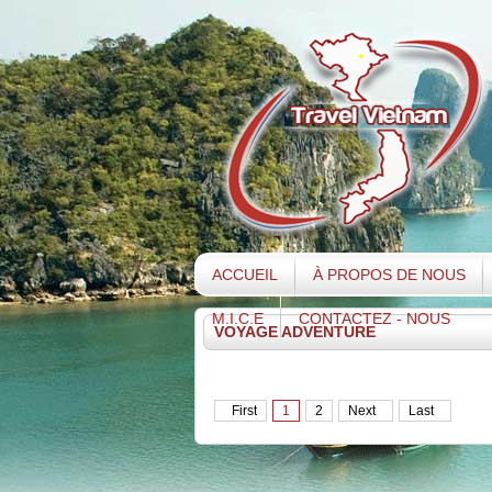
ACCUEIL
À PROPOS DE NOUS
M.I.C.E
CONTACTEZ - NOUS
VOYAGE ADVENTURE
First
1
2
Next
Last