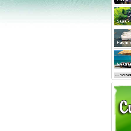
Sapa -
Hochim
Nhatra