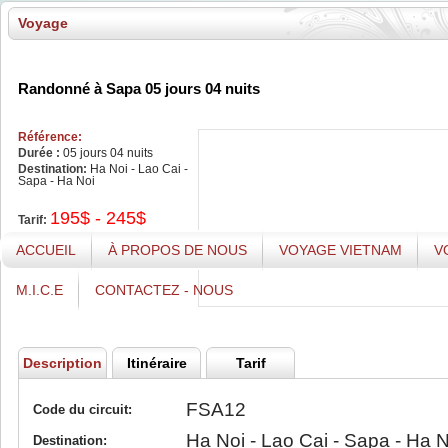
Voyage
Randonné à Sapa 05 jours 04 nuits
Référence:
Durée :
05 jours 04 nuits
Destination:
Ha Noi - Lao Cai -
Sapa - Ha Noi
195$ - 245$
Tarif:
ACCUEIL
À PROPOS DE NOUS
VOYAGE VIETNAM
V
Reservez
M.I.C.E
CONTACTEZ - NOUS
Description
Itinéraire
Tarif
FSA12
Code du circuit:
Ha Noi - Lao Cai - Sapa - Ha N
Destination: